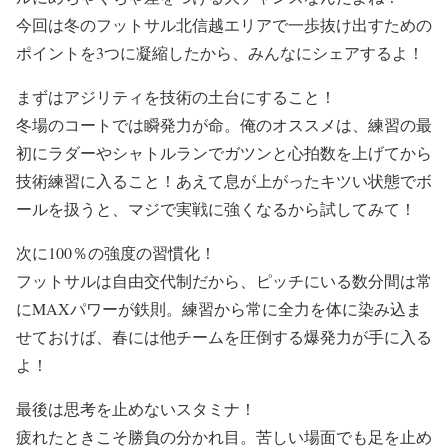
今回は冬のフットサル北信越エリアで一歩抜け出すための
ポイントを3つに凝縮したから、みんなにシェアするよ！
まずはアジリティを技術の土台にすること！
冬場のコートでは瞬発力が命。俺のオススメは、練習の最
初にラダーやシャトルランでガツンと心拍数を上げてから
技術練習に入ること！あえて息が上がったキツい状態でボ
ールを扱うと、マジで実戦に強くなるから試してみて！
次に100％の強度の習慣化！
フットサルは自由交代制だから、ピッチにいる数分間は常
にMAXパワーが鉄則。練習から常に全力を体に染み込ま
せておけば、春には他チームを圧倒する爆発力が手に入る
よ！
最後は思考を止めないスタミナ！
疲れたときこそ勝負の分かれ目。苦しい場面でも足を止め