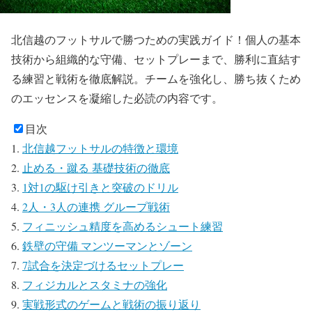
北信越のフットサルで勝つための実践ガイド！個人の基本
技術から組織的な守備、セットプレーまで、勝利に直結す
る練習と戦術を徹底解説。チームを強化し、勝ち抜くため
のエッセンスを凝縮した必読の内容です。
目次
北信越フットサルの特徴と環境
止める・蹴る 基礎技術の徹底
1対1の駆け引きと突破のドリル
2人・3人の連携 グループ戦術
フィニッシュ精度を高めるシュート練習
鉄壁の守備 マンツーマンとゾーン
7試合を決定づけるセットプレー
フィジカルとスタミナの強化
実戦形式のゲームと戦術の振り返り