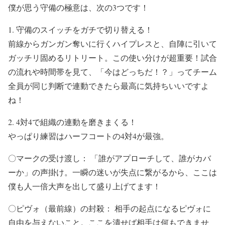
僕が思う守備の極意は、次の3つです！
1. 守備のスイッチをガチで切り替える！
前線からガンガン奪いに行くハイプレスと、自陣に引いて
ガッチリ固めるリトリート。この使い分けが超重要！試合
の流れや時間帯を見て、「今はどっちだ！？」ってチーム
全員が同じ判断で連動できたら最高に気持ちいいですよ
ね！
2. 4対4で組織の連動を磨きまくる！
やっぱり練習はハーフコートの4対4が最強。
〇マークの受け渡し： 「誰がアプローチして、誰がカバ
ーか」の声掛け。一瞬の迷いが失点に繋がるから、ここは
僕も人一倍大声を出して盛り上げてます！
〇ピヴォ（最前線）の封殺： 相手の起点になるピヴォに
自由を与えないこと。ここを潰せば相手は何もできませ