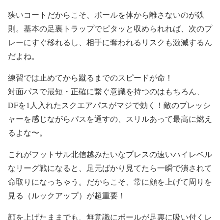
狭いコートだからこそ、ボールを体から離さないのが鉄
則。基本の足裏トラップでピタッと収められれば、次のプ
レーにすぐ移れるし、相手に奪われるリスクも激減するん
だよね。
練習では止めてから蹴るまでのスピードが命！
対面パスで最短・正確に繋ぐ意識を持つのはもちろん、
DFを1人入れたスクエアパスがマジで効く！敵のプレッシ
ャーを感じながらパスを通すの、スリルあって最高に燃え
るよな〜。
これがフットサル北信越みたいなプレスの速いハイレベル
なリーグ戦になると、足元ばかり見てたら一瞬で潰されて
命取りになっちゃう。だからこそ、常に顔を上げて周りを
見る（ルックアップ）が超重要！
顔を上げたままでも、無意識にボールが足裏に吸い付くレ