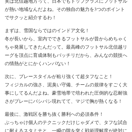
実は北信越地方って、日本でもトップクラスにフットサル
が熱い地域なんだよね。その独自の魅力を3つのポイント
でサクッと紹介するわ！
まずは、雪国ならではのインドア文化！
冬が長いから、室内でできるフットサルが昔からめちゃく
ちゃ発展してきたんだって。最高峰のフットサル北信越リ
ーグを頂点に育成体制もバッチリだから、みんなの競技へ
の情熱がとにかくハンパない！
次に、プレースタイルが粘り強くて超タフなこと！
フィジカルの強さ、泥臭い守備、チームの規律をすごく大
事にしてるんだよね。豪雪地帯で培われた圧倒的な忍耐強
さがプレーにバシバシ現れてて、マジで胸が熱くなる！
最後に、激戦区を勝ち抜く勝利への必須条件！
ぶっちゃけ個人のテクニックだけじゃダメで、タフな試合
に耐えるスタミナと、一瞬の隙を突く戦術理解度が絶対に