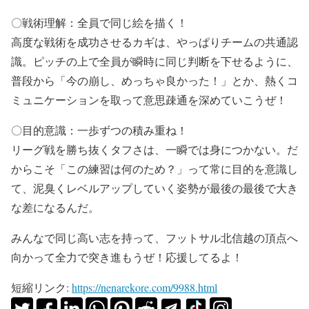
〇戦術理解：全員で同じ絵を描く！
高度な戦術を成功させるカギは、やっぱりチームの共通認
識。ピッチの上で全員が瞬時に同じ判断を下せるように、
普段から「今の崩し、めっちゃ良かった！」とか、熱くコ
ミュニケーションを取って意思疎通を深めていこうぜ！
〇目的意識：一歩ずつの積み重ね！
リーグ戦を勝ち抜くタフさは、一瞬では身につかない。だ
からこそ「この練習は何のため？」って常に目的を意識し
て、泥臭くレベルアップしていく姿勢が最後の最後で大き
な差になるんだ。
みんなで同じ高い志を持って、フットサル北信越の頂点へ
向かって全力で突き進もうぜ！応援してるよ！
短縮リンク:
https://nenarekore.com/9988.html