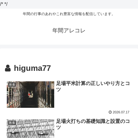
/*
*/
年間の行事のあれやこれ豊富な情報を配信しています。
年間アレコレ
higuma77
足場平米計算の正しいやり方とコ
教養
ツ
2026.07.17
足場火打ちの基礎知識と設置のコ
教養
ツ