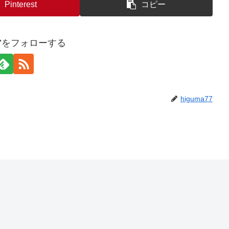
Pinterest
コピー
a77をフォローする
higuma77