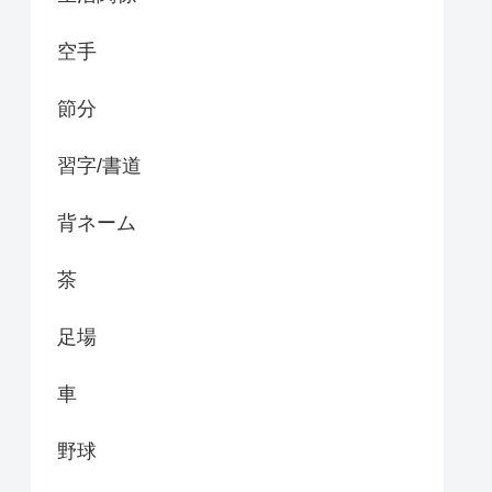
空手
節分
習字/書道
背ネーム
茶
足場
車
野球