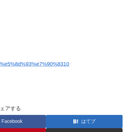
html/%e5%8d%93%e7%90%8310
ェアする
Facebook
はてブ