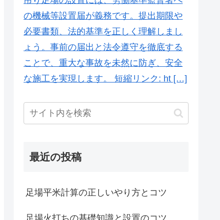
の機械等設置届が義務です。提出期限や
必要書類、法的基準を正しく理解しまし
ょう。事前の届出と法令遵守を徹底する
ことで、重大な事故を未然に防ぎ、安全
な施工を実現します。 短縮リンク: ht […]
最近の投稿
足場平米計算の正しいやり方とコツ
足場火打ちの基礎知識と設置のコツ