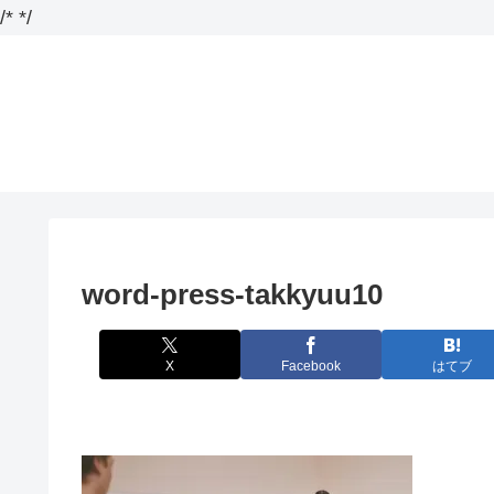
/*
*/
word-press-takkyuu10
X
Facebook
はてブ