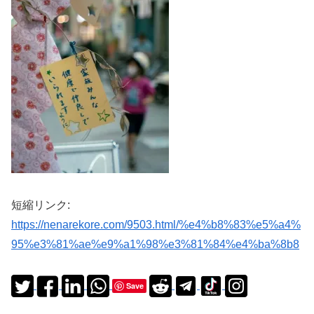
短縮リンク:
https://nenarekore.com/9503.html/%e4%b8%83%e5%a4%
95%e3%81%ae%e9%a1%98%e3%81%84%e4%ba%8b8
Save