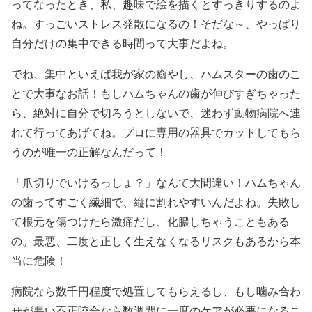
ってなったとき、私、趣味で絵を描くとすっきりするのよ
ね。すっごいストレス発散になるの！そだな～、やっぱり
自分だけの集中できる時間って大事だよね。
でね、集中といえば我が家の癒やし、ハムスターの歯のこ
とで大事なお話！もしハムちゃんの歯が伸びすぎちゃった
ら、絶対に自分で切ろうとしないで、迷わず動物病院へ連
れて行ってあげてね。プロに専用の器具でカットしてもら
うのが唯一の正解なんだって！
「爪切りでいけるっしょ？」なんて大間違い！ハムちゃん
の歯ってすごく繊細で、縦に割れやすいんだよね。失敗し
て根元を傷つけたら激痛だし、化膿しちゃうこともある
の。最悪、二度と正しく生えなくなるリスクもあるから本
当に危険！
病院なら数千円程度で処置してもらえるし、もし噛み合わ
せが悪い不正咬合なら数週間に一度のケアが必要になるこ