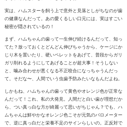
実は、ハムスターを飼う上で意外と見落としがちなのが歯
の健康なんだって。あの愛くるしい口元には、実はすごい
秘密が隠されているの！
まず、ハムちゃんの歯って一生伸び続けるんだって、知っ
てた？放っておくとどんどん伸びちゃうから、ケージにか
じり木を置いたり、硬いペレットをあげて、普段からガリ
ガリ削れるようにしてあげることが超大事！そうしない
と、噛み合わせが悪くなる不正咬合になっちゃうんだっ
て。そだな〜、人間でいう虫歯予防みたいなもんだよね。
しかもね、ハムちゃんの歯って黄色やオレンジ色が正常な
んだって！これ、私の大発見。人間だと白い歯が理想だか
ら、つい真っ白な方が綺麗って思いがちじゃん？でも、ハ
ムちゃんは鮮やかなオレンジ色こそが元気のバロメーター
で、逆に真っ白だと栄養不足のサインらしいの。正反対で