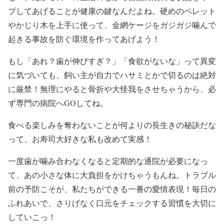
プしてあげることが健康の鍵なんだよね。硬めのペレット
やかじり木を上手に使って、金網ケージをガジガジ噛んで
起きる事故を防ぐ環境を作ってあげよう！
もし「あれ？歯が伸びすぎ？」「食欲がないな」って異変
に気づいても、飼い主が自力でハサミとかで切るのは絶対
に厳禁！無理にやると骨折や大怪我をさせちゃうから、必
ず専門の病院へGOしてね。
食べる楽しみを奪わないことが何よりの長生きの秘訣だな
って、お寿司大好きな私も改めて実感！
一度歯が噛み合わなくなると定期的な通院が必要になっ
て、あの小さな体に大負担をかけちゃうもんね。トラブル
前の予防こそが、私たちができる一番の愛情表現！毎日の
ふれあいで、さりげなく口元をチェックする習慣を大切に
していこっ！