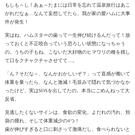
もしも～し！あぁ～たまには日常を忘れて温泉旅行はあこ
がれだなぁ…なんて妄想してたら、我が家の愛ハムに大事
件が発生！
実はね、ハムスターの歯って一生伸び続けるんだって！放
っておくと不正咬合っていう恐ろしい状態になっちゃう
の。うちの子もね、こないだ大好物のヒマワリの種を残し
て口をクチャクチャさせてて…。
「ん？そだな～、なんかおかしいぞ？」って直感が働いて
体重を量ったら、なんと激減！毛並みで隠れて気づかなか
ったけど、実はSOSを出してたの。本当にごめんねって大
反省。
見逃したくないサインは、食欲の変化、よだれの汚れ、頬
袋の腫れ、そして体重減少の4つ！
歯が伸びすぎると口に刺さって激痛だし、食べられないと