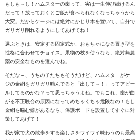
もしも～し！ハムスターの歯って、実は一生伸び続けるん
だって！放っておくとご飯が食べられなくなっちゃうから
大変。だからケージには絶対にかじり木を置いて、自分で
ガリガリ削れるようにしてあげてね！
選ぶときは、安定する固定式か、おもちゃになる置き型を
性格に合わせてチョイス。果物の枝を使うなら、絶対無農
薬の安全なものを選んでね。
そだな～、うちの子たちもそうだけど、ハムスターがケー
ジの金網をガリガリ噛んでると「出して～！」ってアピー
ルしてるのかな？って思っちゃうよね。でもこれ、歯が曲
がる不正咬合の原因になってめちゃくちゃ危険なの！もし
金網を噛む癖があるなら、保護ボードを設置してすぐに対
策してあげて！
我が家で犬の散歩をする楽しさをワイワイ味わうのも最高