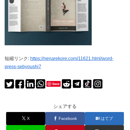
短縮リンク:
https://nenarekore.com/11621.html/word-
press-sebyoushi7
Save
シェアする
X
Facebook
はてブ