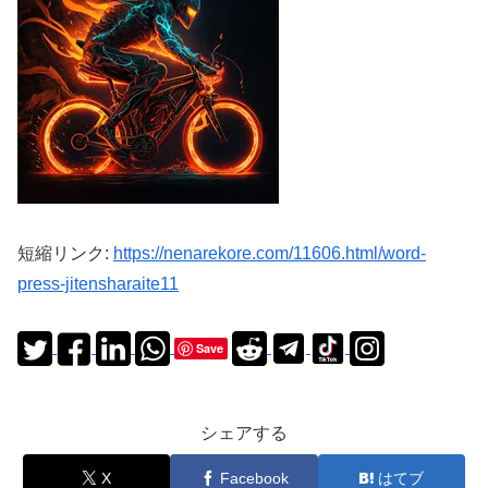
短縮リンク:
https://nenarekore.com/11606.html/word-
press-jitensharaite11
Save
シェアする
X
Facebook
はてブ