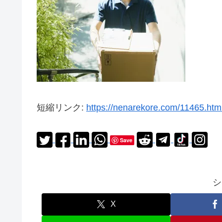
短縮リンク:
https://nenarekore.com/11465.htm
Save
シ
X