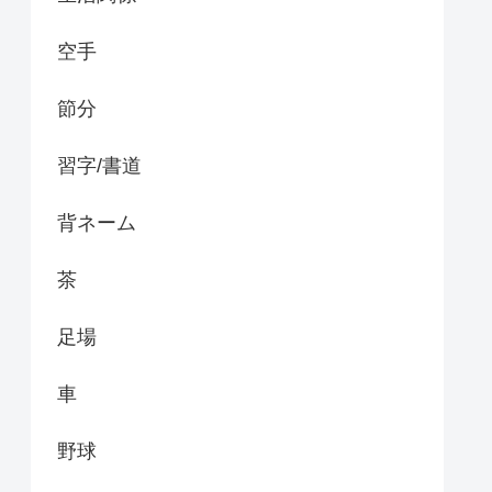
空手
節分
習字/書道
背ネーム
茶
足場
車
野球