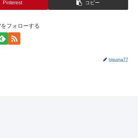
Pinterest
コピー
a77をフォローする
higuma77