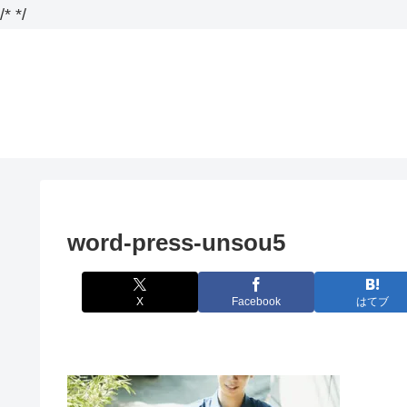
/*
*/
word-press-unsou5
X
Facebook
はてブ