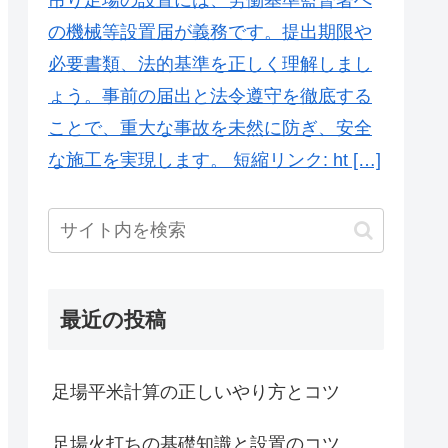
の機械等設置届が義務です。提出期限や
必要書類、法的基準を正しく理解しまし
ょう。事前の届出と法令遵守を徹底する
ことで、重大な事故を未然に防ぎ、安全
な施工を実現します。 短縮リンク: ht […]
最近の投稿
足場平米計算の正しいやり方とコツ
足場火打ちの基礎知識と設置のコツ