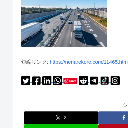
短縮リンク:
https://nenarekore.com/11465.htm
Save
シ
X