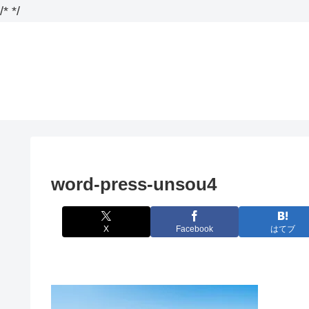
/*
*/
word-press-unsou4
X
Facebook
はてブ