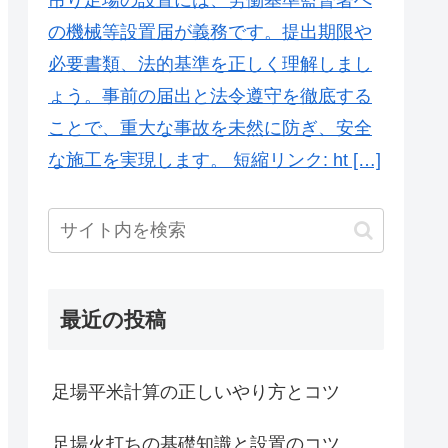
の機械等設置届が義務です。提出期限や
必要書類、法的基準を正しく理解しまし
ょう。事前の届出と法令遵守を徹底する
ことで、重大な事故を未然に防ぎ、安全
な施工を実現します。 短縮リンク: ht […]
最近の投稿
足場平米計算の正しいやり方とコツ
足場火打ちの基礎知識と設置のコツ