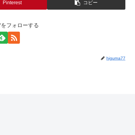
Pinterest
コピー
a77をフォローする
higuma77