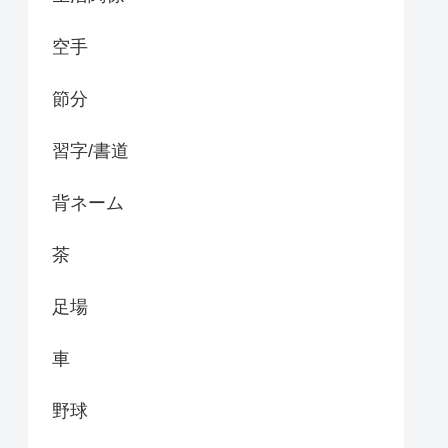
空手
節分
習字/書道
背ネーム
茶
足場
車
野球