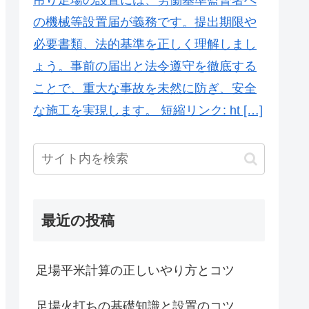
の機械等設置届が義務です。提出期限や
必要書類、法的基準を正しく理解しまし
ょう。事前の届出と法令遵守を徹底する
ことで、重大な事故を未然に防ぎ、安全
な施工を実現します。 短縮リンク: ht […]
最近の投稿
足場平米計算の正しいやり方とコツ
足場火打ちの基礎知識と設置のコツ