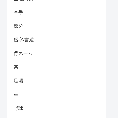
空手
節分
習字/書道
背ネーム
茶
足場
車
野球