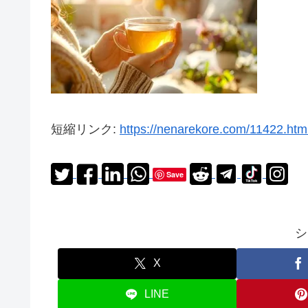
短縮リンク:
https://nenarekore.com/11422.htm
Save
シ
X
LINE