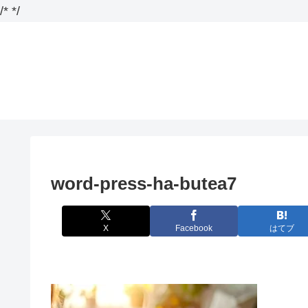
/*
*/
word-press-ha-butea7
X
Facebook
はてブ