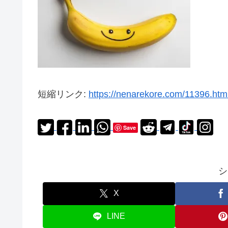
短縮リンク:
https://nenarekore.com/11396.htm
Save
シ
X
LINE