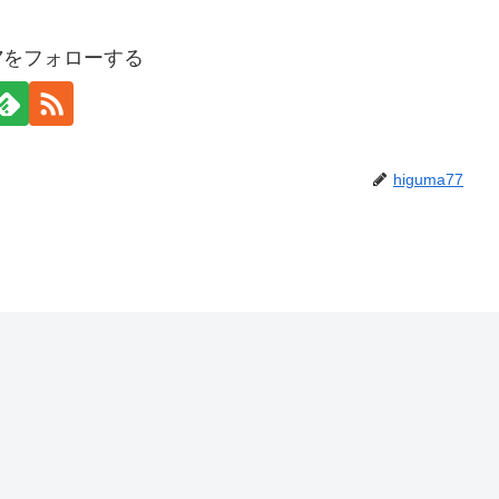
a77をフォローする
higuma77