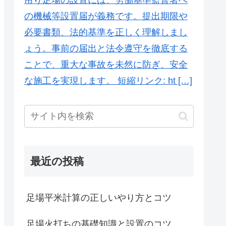
の機械等設置届が義務です。提出期限や
必要書類、法的基準を正しく理解しまし
ょう。事前の届出と法令遵守を徹底する
ことで、重大な事故を未然に防ぎ、安全
な施工を実現します。 短縮リンク: ht […]
最近の投稿
足場平米計算の正しいやり方とコツ
足場火打ちの基礎知識と設置のコツ