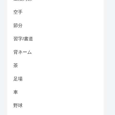
空手
節分
習字/書道
背ネーム
茶
足場
車
野球