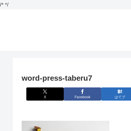
/*
*/
word-press-taberu7
X
Facebook
はてブ