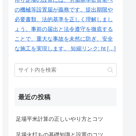
の機械等設置届が義務です。提出期限や
必要書類、法的基準を正しく理解しまし
ょう。事前の届出と法令遵守を徹底する
ことで、重大な事故を未然に防ぎ、安全
な施工を実現します。 短縮リンク: ht […]
最近の投稿
足場平米計算の正しいやり方とコツ
足場火打ちの基礎知識と設置のコツ