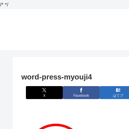
/*
*/
word-press-myouji4
X
Facebook
はてブ