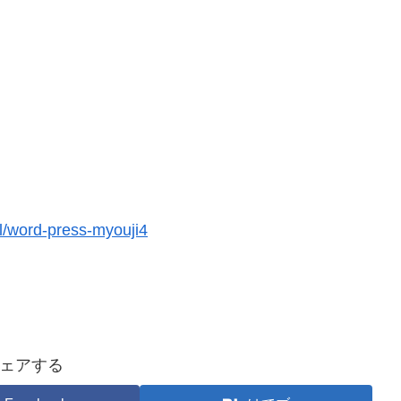
l/word-press-myouji4
ェアする