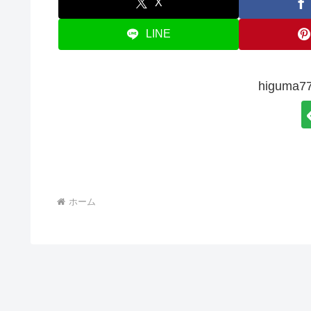
X
LINE
higum
ホーム