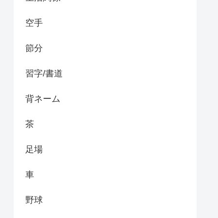
空手
節分
習字/書道
背ネーム
茶
足場
車
野球