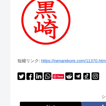
短縮リンク:
https://nenarekore.com/11370.htm
Save
シ