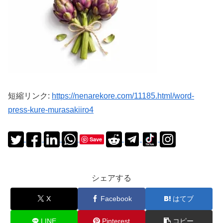
短縮リンク:
https://nenarekore.com/11185.html/word-
press-kure-murasakiiro4
Save
シェアする
X
Facebook
はてブ
LINE
Pinterest
コピー