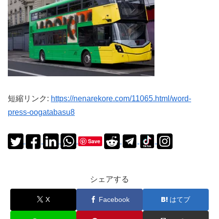
短縮リンク:
https://nenarekore.com/11065.html/word-
press-oogatabasu8
Save
シェアする
X
Facebook
はてブ