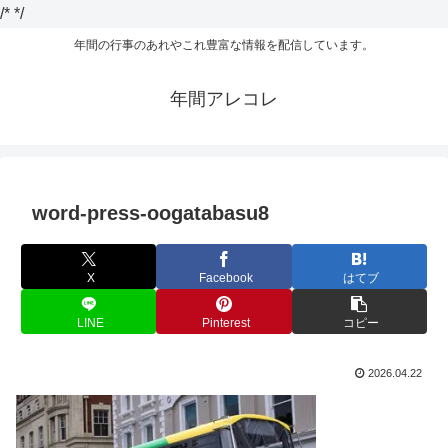
/*
*/
年間の行事のあれやこれ豊富な情報を配信しています。
年間アレコレ
word-press-oogatabasu8
X
Facebook
はてブ
LINE
Pinterest
コピー
2026.04.22