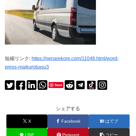
短縮リンク:
https://nenarekore.com/11048.html/word-
press-maikurobasu3
Save
シェアする
X
Facebook
はてブ
LINE
Pinterest
コピー