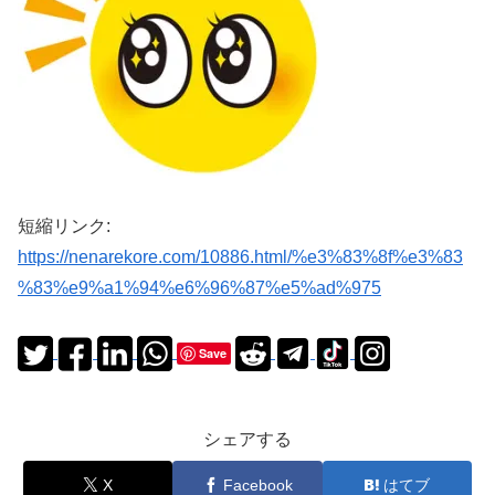
短縮リンク:
https://nenarekore.com/10886.html/%e3%83%8f%e3%83
%83%e9%a1%94%e6%96%87%e5%ad%975
Save
シェアする
X
Facebook
はてブ