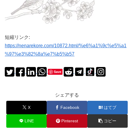
短縮リンク:
https://nenarekore.com/10872.html/%e6%a1%9c%e5%a1
%97%e3%82%8a%e7%b5%b57
Save
シェアする
X
Facebook
はてブ
LINE
Pinterest
コピー