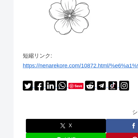
短縮リンク:
https://nenarekore.com/10872.html/%e
Save
シ
X