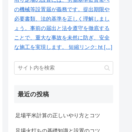
の機械等設置届が義務です。提出期限や
必要書類、法的基準を正しく理解しまし
ょう。事前の届出と法令遵守を徹底する
ことで、重大な事故を未然に防ぎ、安全
な施工を実現します。 短縮リンク: ht […]
最近の投稿
足場平米計算の正しいやり方とコツ
足場火打ちの基礎知識と設置のコツ