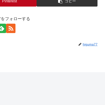
Pinterest
コピー
a77をフォローする
higuma77