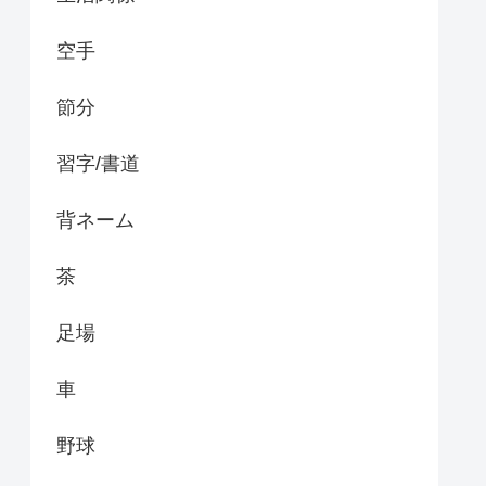
空手
節分
習字/書道
背ネーム
茶
足場
車
野球