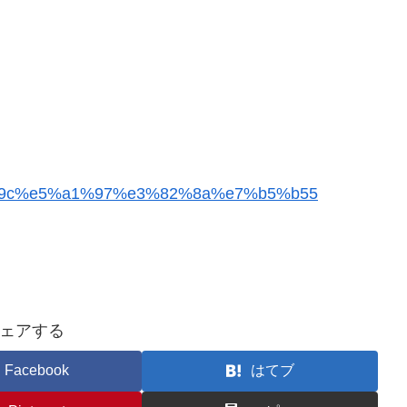
6%a1%9c%e5%a1%97%e3%82%8a%e7%b5%b55
ェアする
Facebook
はてブ