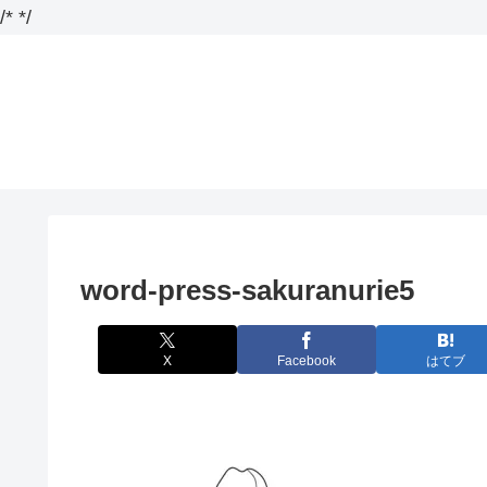
/*
*/
word-press-sakuranurie5
X
Facebook
はてブ