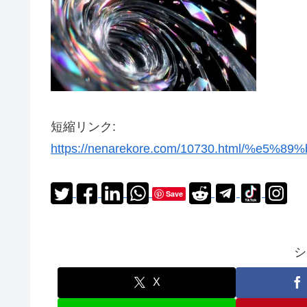
短縮リンク:
https://nenarekore.com/10730.html/%e5
Save
シ
X