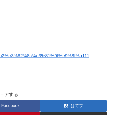
%89%b2%e3%82%8c%e3%81%9f%e9%8f%a111
ェアする
Facebook
はてブ