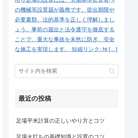
の機械等設置届が義務です。提出期限や
必要書類、法的基準を正しく理解しまし
ょう。事前の届出と法令遵守を徹底する
ことで、重大な事故を未然に防ぎ、安全
な施工を実現します。 短縮リンク: ht […]
最近の投稿
足場平米計算の正しいやり方とコツ
足場火打ちの基礎知識と設置のコツ