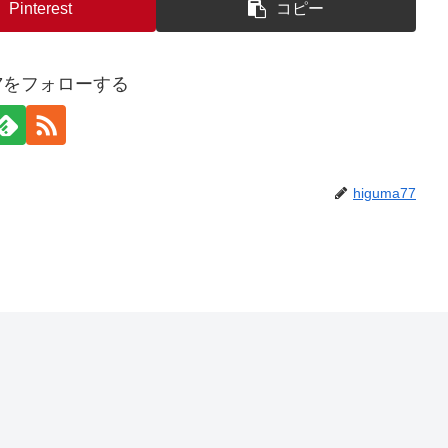
Pinterest
コピー
a77をフォローする
higuma77