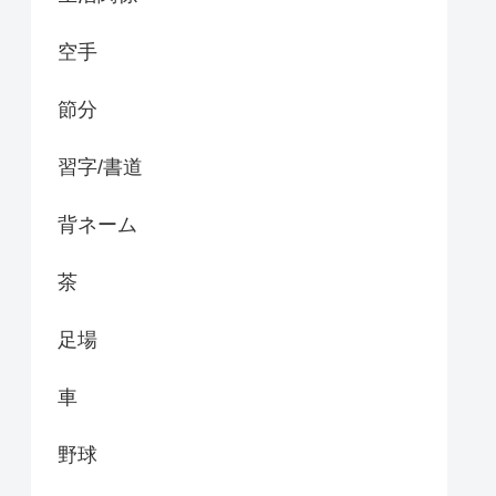
空手
節分
習字/書道
背ネーム
茶
足場
車
野球