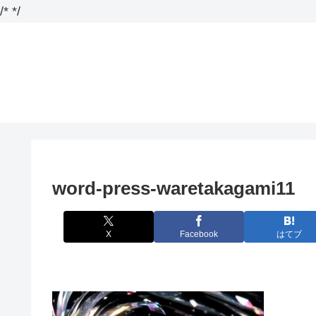
/*
*/
word-press-waretakagami11
X
Facebook
はてブ