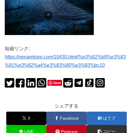
短縮リンク:
https://nenarekore.com/10430.html/%e3%82%b9%e3%83
%91%e3%82%a4%e3%83%80%e3%83%bc10
Save
シェアする
X
Facebook
はてブ
LINE
Pinterest
コピー