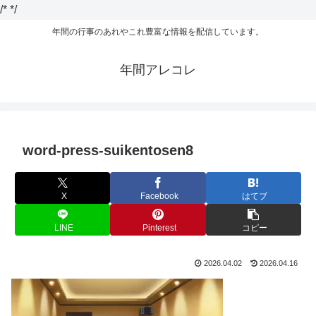
/*
*/
年間の行事のあれやこれ豊富な情報を配信しています。
年間アレコレ
word-press-suikentosen8
X
Facebook
はてブ
LINE
Pinterest
コピー
2026.04.02
2026.04.16