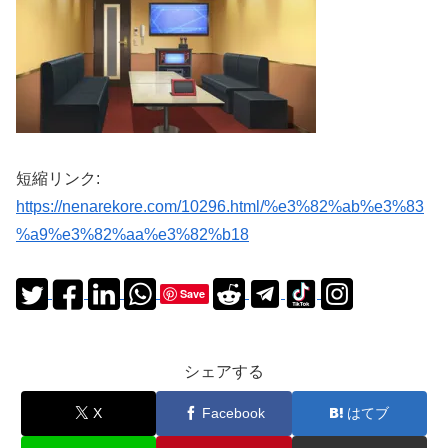
短縮リンク:
https://nenarekore.com/10296.html/%e3%82%ab%e3%83
%a9%e3%82%aa%e3%82%b18
Save
シェアする
X
Facebook
はてブ