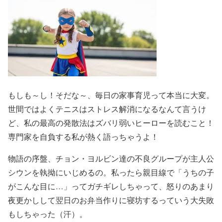
もしも～し！そだな～、毎日の家事育児って本当に大変。
世間ではよくテニスはストレス解消になるなんて言うけ
ど、私の最高の発散法はズバリ弱いヒーローを読むこと！
専門家を自負する私が熱く語っちゃうよ！
物語の序盤、チョン・ヨルビン達の不良グループが主人公
シウンを執拗にいじめるの。私ったら親目線で「うちの子
がこんな目に…」ってガチギレしちゃって、怒りのあまり
夜更かしして翌日のお弁当作りに寝坊するっていう大失敗
もしちゃった（汗）。