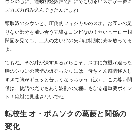
ウンの心に、運動神経抜群で誰にでも明るいスホが一番に
ズカズカ踏み込んできたんだよね。
頭脳派のシウンと、圧倒的フィジカルのスホ。お互いの足
りない部分を補い合う完璧なコンビなの！弱いヒーロー相
関図を見ても、二人の太い絆の矢印は特別な光を放ってる
よ。
でもね、その絆が深すぎるからこそ、スホに危機が迫った
時のシウンの感情の爆発っぷりには、母ちゃん感情移入し
すぎて胸がギュッと苦しくなっちゃう（涙）。この尊い関
係は、物語の光でもあり波乱の火種にもなる超重要ポイン
ト！絶対に見逃さないでね！
転校生 オ・ボムソクの葛藤と関係の
変化