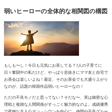
弱いヒーローの全体的な相関図の構図
もしも〜し！今日も元気にお茶してる？3人の子育てに
日々奮闘中の私だけど、やっぱり息抜きにママ友と自宅で
お茶会は楽しいよね！最近、そのお茶会でも大盛り上がり
なのが、話題の韓国作品弱いヒーローなの！
ただの不良モノだと思ってない？そだな〜、実は緻密な心
理戦と複雑な人間関係がすっごく魅力的なのよ。成績優秀
で孤独な主人公ヨン・シウンを中心に、仲間や不良グルー