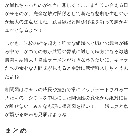
が崩れちゃったのが本当に悲しくて…。また笑い合える日
が来るのか、完全な敵対関係として新たな悲劇を生むのか
が最大の焦点だよね。親目線だと関係修復を祈って胸がギ
ュッとなるよ〜！
しかも、学校の枠を超えて強大な組織へと戦いの舞台が移
る中で、かつての敵が共通の脅威に対して味方になる激熱
展開も期待大！醤油ラーメンが好きな私みたいに、キャラ
たちの素朴な人間味が見えると余計に感情移入しちゃうん
だよね。
相関図はキャラの成長や挫折で常にアップデートされる生
きたもの！シウンを中心にした関係性の変化から絶対に目
が離せない！みんなも頭に相関図を描いて、一緒に点と点
が繋がる結末を見届けようね！
まとめ