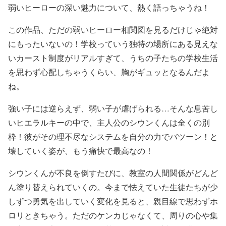
弱いヒーローの深い魅力について、熱く語っちゃうね！
この作品、ただの弱いヒーロー相関図を見るだけじゃ絶対
にもったいないの！学校っていう独特の場所にある見えな
いカースト制度がリアルすぎて、うちの子たちの学校生活
を思わず心配しちゃうくらい、胸がギュッとなるんだよ
ね。
強い子には逆らえず、弱い子が虐げられる…そんな息苦し
いヒエラルキーの中で、主人公のシウンくんは全くの別
枠！彼がその理不尽なシステムを自分の力でバツーン！と
壊していく姿が、もう痛快で最高なの！
シウンくんが不良を倒すたびに、教室の人間関係がどんど
ん塗り替えられていくの。今まで怯えていた生徒たちが少
しずつ勇気を出していく変化を見ると、親目線で思わずホ
ロリときちゃう。ただのケンカじゃなくて、周りの心や集