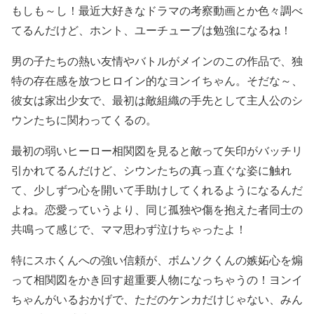
もしも～し！最近大好きなドラマの考察動画とか色々調べ
てるんだけど、ホント、ユーチューブは勉強になるね！
男の子たちの熱い友情やバトルがメインのこの作品で、独
特の存在感を放つヒロイン的なヨンイちゃん。そだな～、
彼女は家出少女で、最初は敵組織の手先として主人公のシ
ウンたちに関わってくるの。
最初の弱いヒーロー相関図を見ると敵って矢印がバッチリ
引かれてるんだけど、シウンたちの真っ直ぐな姿に触れ
て、少しずつ心を開いて手助けしてくれるようになるんだ
よね。恋愛っていうより、同じ孤独や傷を抱えた者同士の
共鳴って感じで、ママ思わず泣けちゃったよ！
特にスホくんへの強い信頼が、ボムソクくんの嫉妬心を煽
って相関図をかき回す超重要人物になっちゃうの！ヨンイ
ちゃんがいるおかげで、ただのケンカだけじゃない、みん