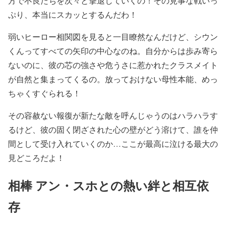
方で不良たちを次々と撃退していくの！その見事な戦いっ
ぷり、本当にスカッとするんだわ！
弱いヒーロー相関図を見ると一目瞭然なんだけど、シウン
くんってすべての矢印の中心なのね。自分からは歩み寄ら
ないのに、彼の芯の強さや危うさに惹かれたクラスメイト
が自然と集まってくるの。放っておけない母性本能、めっ
ちゃくすぐられる！
その容赦ない報復が新たな敵を呼んじゃうのはハラハラす
るけど、彼の固く閉ざされた心の壁がどう溶けて、誰を仲
間として受け入れていくのか…ここが最高に泣ける最大の
見どころだよ！
相棒 アン・スホとの熱い絆と相互依
存