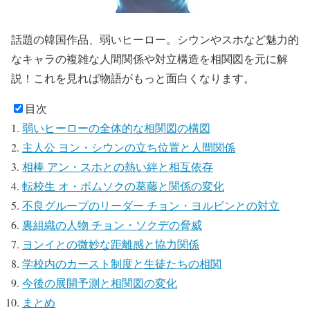
話題の韓国作品、弱いヒーロー。シウンやスホなど魅力的
なキャラの複雑な人間関係や対立構造を相関図を元に解
説！これを見れば物語がもっと面白くなります。
目次
弱いヒーローの全体的な相関図の構図
主人公 ヨン・シウンの立ち位置と人間関係
相棒 アン・スホとの熱い絆と相互依存
転校生 オ・ボムソクの葛藤と関係の変化
不良グループのリーダー チョン・ヨルビンとの対立
裏組織の人物 チョン・ソクデの脅威
ヨンイとの微妙な距離感と協力関係
学校内のカースト制度と生徒たちの相関
今後の展開予測と相関図の変化
まとめ