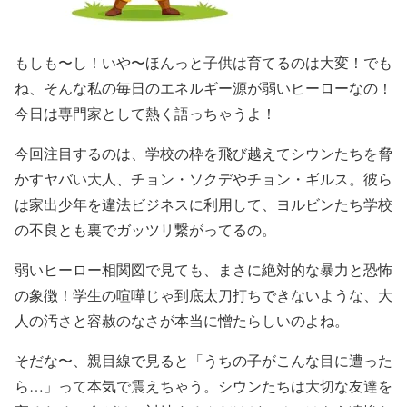
もしも〜し！いや〜ほんっと子供は育てるのは大変！でも
ね、そんな私の毎日のエネルギー源が弱いヒーローなの！
今日は専門家として熱く語っちゃうよ！
今回注目するのは、学校の枠を飛び越えてシウンたちを脅
かすヤバい大人、チョン・ソクデやチョン・ギルス。彼ら
は家出少年を違法ビジネスに利用して、ヨルビンたち学校
の不良とも裏でガッツリ繋がってるの。
弱いヒーロー相関図で見ても、まさに絶対的な暴力と恐怖
の象徴！学生の喧嘩じゃ到底太刀打ちできないような、大
人の汚さと容赦のなさが本当に憎たらしいのよね。
そだな〜、親目線で見ると「うちの子がこんな目に遭った
ら…」って本気で震えちゃう。シウンたちは大切な友達を