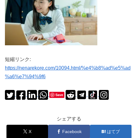
短縮リンク:
https://nenarekore.com/10094.html/%e4%b8%ad%e5%ad
%a6%e7%94%9f6
Save
シェアする
X
Facebook
はてブ