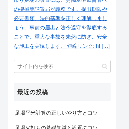
の機械等設置届が義務です。提出期限や
必要書類、法的基準を正しく理解しまし
ょう。事前の届出と法令遵守を徹底する
ことで、重大な事故を未然に防ぎ、安全
な施工を実現します。 短縮リンク: ht […]
最近の投稿
足場平米計算の正しいやり方とコツ
足場火打ちの基礎知識と設置のコツ