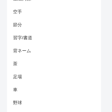
空手
節分
習字/書道
背ネーム
茶
足場
車
野球