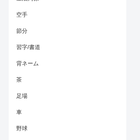
空手
節分
習字/書道
背ネーム
茶
足場
車
野球