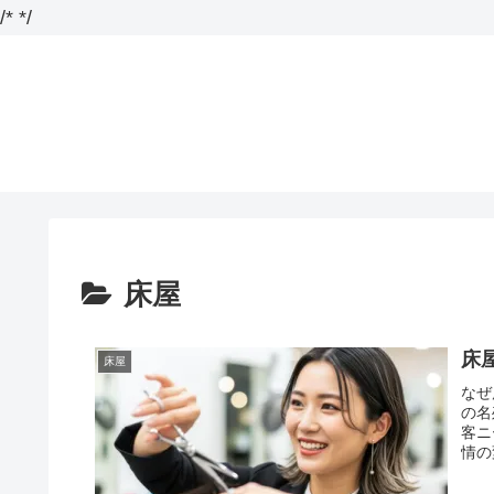
/*
*/
床屋
床
床屋
なぜ
の名
客ニ
情の