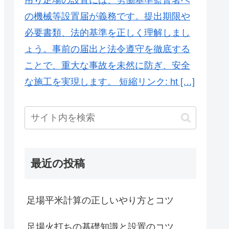
の機械等設置届が義務です。提出期限や
必要書類、法的基準を正しく理解しまし
ょう。事前の届出と法令遵守を徹底する
ことで、重大な事故を未然に防ぎ、安全
な施工を実現します。 短縮リンク: ht […]
最近の投稿
足場平米計算の正しいやり方とコツ
足場火打ちの基礎知識と設置のコツ