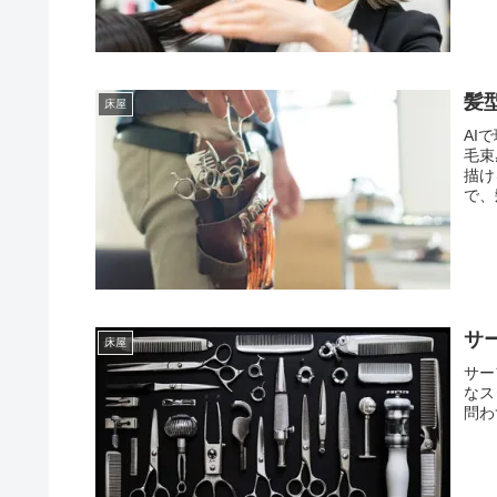
髪
床屋
AI
毛束
描け
で、
サ
床屋
サー
なス
問わ