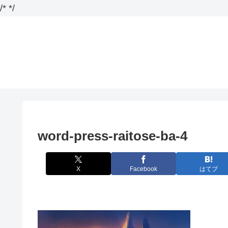
/*
*/
word-press-raitose-ba-4
X
Facebook
はてブ