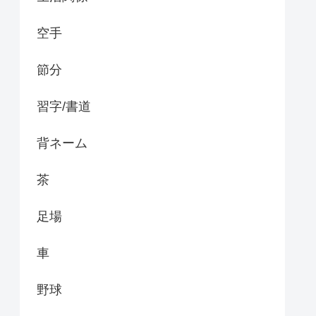
空手
節分
習字/書道
背ネーム
茶
足場
車
野球