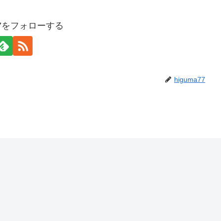
a77をフォローする
higuma77