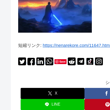
短縮リンク:
https://nenarekore.com/11647.html
Save
シ
X
LINE