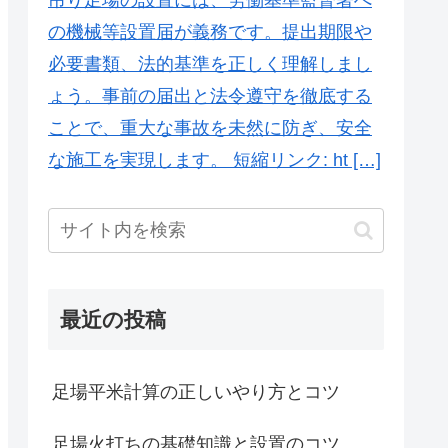
の機械等設置届が義務です。提出期限や
必要書類、法的基準を正しく理解しまし
ょう。事前の届出と法令遵守を徹底する
ことで、重大な事故を未然に防ぎ、安全
な施工を実現します。 短縮リンク: ht […]
最近の投稿
足場平米計算の正しいやり方とコツ
足場火打ちの基礎知識と設置のコツ