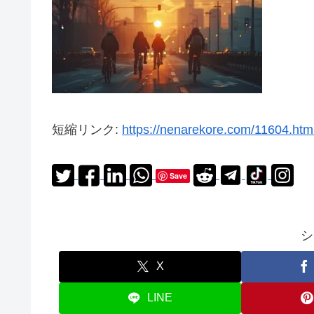
短縮リンク:
https://nenarekore.com/11604.html
Save
シ
X
LINE