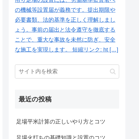
の機械等設置届が義務です。提出期限や
必要書類、法的基準を正しく理解しまし
ょう。事前の届出と法令遵守を徹底する
ことで、重大な事故を未然に防ぎ、安全
な施工を実現します。 短縮リンク: ht […]
最近の投稿
足場平米計算の正しいやり方とコツ
足場火打ちの基礎知識と設置のコツ