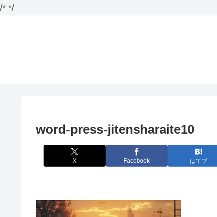
/*
*/
word-press-jitensharaite10
X
Facebook
はてブ